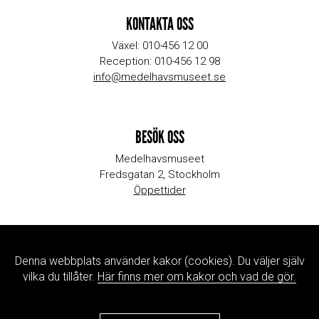
KONTAKTA OSS
Växel: 010-456 12 00
Reception: 010-456 12 98
info@medelhavsmuseet.se
BESÖK OSS
Medelhavsmuseet
Fredsgatan 2, Stockholm
Öppettider
MYNDIGHETEN
Denna webbplats använder kakor (cookies). Du väljer själv
Kontaktinformation
vilka du tillåter.
Här finns mer om kakor och vad de gör.
Jobb & praktik
Press